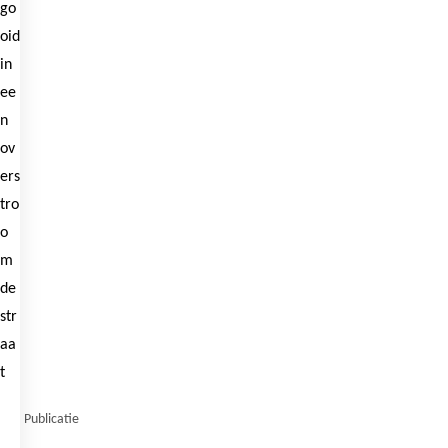
Publicatie