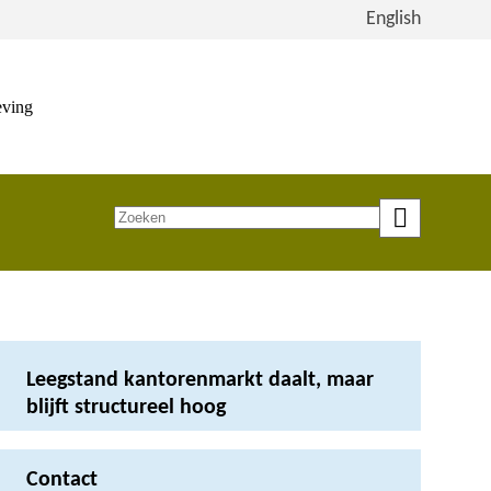
Bekijk
English
de
site
in
eving
het
Engels
Zoeken
op
trefwoord
Leegstand kantorenmarkt daalt, maar
blijft structureel hoog
Contact