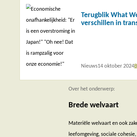
meer
Terugblik What Wo
verschillen in tran
Nieuws
14 oktober 2024
B
Over het onderwerp:
Brede welvaart
Materiële welvaart en ook zake
leefomgeving, sociale cohesie, 