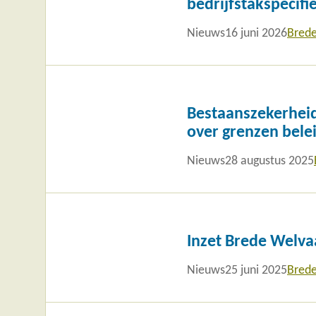
bedrijfstakspecifi
Nieuws
16 juni 2026
Brede
Lees
meer
Bestaanszekerheid
over grenzen bele
Nieuws
28 augustus 2025
Lees
meer
Inzet Brede Welva
Nieuws
25 juni 2025
Brede
Lees