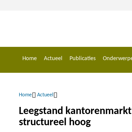
Overslaan
en
naar
de
inhoud
gaan
Home
Actueel
Publicaties
Onderwerp
Main
navigation
Home
Actueel
Kruimelpad
Leegstand kantorenmarkt d
structureel hoog