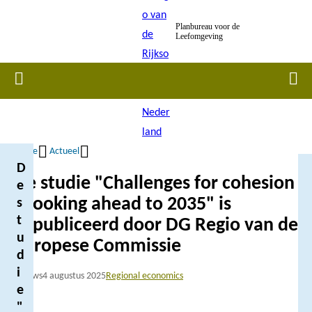
Overslaan
Planbureau voor de
en
Leefomgeving
naar
de
Home
Men
inhoud
gaan
Home
Actueel
D
Kruimelpad
De studie "Challenges for cohesion
e
- Looking ahead to 2035" is
s
t
gepubliceerd door DG Regio van de
u
Europese Commissie
d
i
Nieuws
4 augustus 2025
Regional economics
e
"