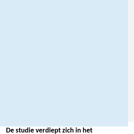
o
f
0
6
-
2
5
0
5
2
2
7
1
.
De studie verdiept zich in het