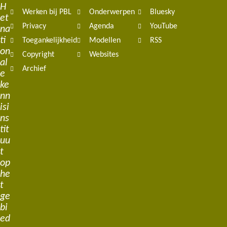
H
Werken bij PBL
Onderwerpen
Bluesky
et
Privacy
Agenda
YouTube
na
ti
Toegankelijkheid
Modellen
RSS
on
Copyright
Websites
al
Archief
e
ke
nn
isi
ns
tit
uu
t
op
he
t
ge
bi
ed