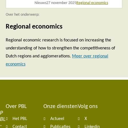
Nieuws
27 november 2025
Regional economics
Over het onderwerp:
Regional economics
Regional economic research is focused on increasing the
understanding of how to strengthen the competitiveness of
Dutch regions and agglomerations.
Meer over regional
economics
Over PBL
Onze diensten
Volg ons
Footer
P
BL
Het PBL
Actueel
X
navigation
-
Contact
Publicaties
Linkedin