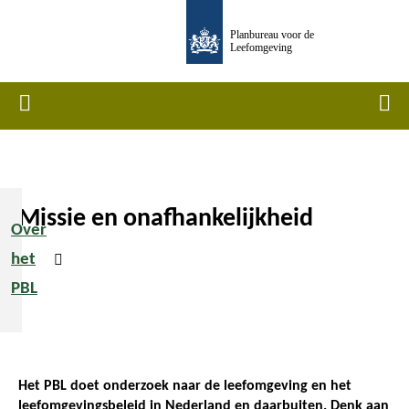
Overslaan
Planbureau voor de
en
Leefomgeving
naar
de
Home
Men
inhoud
gaan
Missie en onafhankelijkheid
Kruimelpad
Over
het
PBL
Het PBL doet onderzoek naar de leefomgeving en het
leefomgevingsbeleid in Nederland en daarbuiten. Denk aan