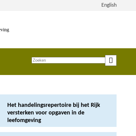
Bekijk
English
de
site
in
eving
het
Engels
Zoeken
op
trefwoord
Het handelingsrepertoire bij het Rijk
versterken voor opgaven in de
leefomgeving