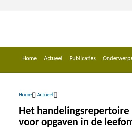
Overslaan
en
naar
de
inhoud
gaan
Home
Actueel
Publicaties
Onderwerp
Main
navigation
Home
Actueel
Kruimelpad
Het handelingsrepertoire b
voor opgaven in de leefo