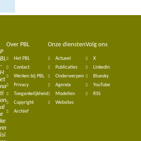
Over PBL
Onze diensten
Volg ons
Footer
P
BL
Het PBL
Actueel
X
navigation
-
Contact
Publicaties
Linkedin
H
Werken bij PBL
Onderwerpen
Bluesky
et
Privacy
Agenda
YouTube
na
ti
Toegankelijkheid
Modellen
RSS
on
Copyright
Websites
al
Archief
e
ke
nn
isi