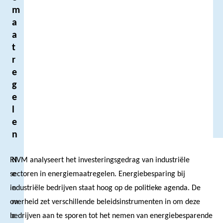
m
a
a
t
r
e
g
e
l
e
n
RIVM analyseert het investeringsgedrag van industriële
N
sectoren in energiemaatregelen. Energiebesparing bij
e
industriële bedrijven staat hoog op de politieke agenda. De
e
overheid zet verschillende beleidsinstrumenten in om deze
m
bedrijven aan te sporen tot het nemen van energiebesparende
c