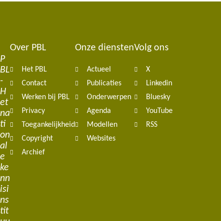
Over PBL
Onze diensten
Volg ons
Footer
P
BL
Het PBL
Actueel
X
navigation
-
Contact
Publicaties
Linkedin
H
Werken bij PBL
Onderwerpen
Bluesky
et
Privacy
Agenda
YouTube
na
ti
Toegankelijkheid
Modellen
RSS
on
Copyright
Websites
al
Archief
e
ke
nn
isi
ns
tit