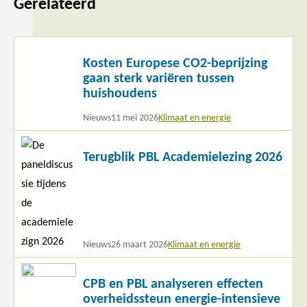
Gerelateerd
Lees
Kosten Europese CO2-beprijzing
meer
gaan sterk variëren tussen
huishoudens
Nieuws
11 mei 2026
Klimaat en energie
Lees
Terugblik PBL Academielezing 2026
meer
Nieuws
26 maart 2026
Klimaat en energie
Lees
CPB en PBL analyseren effecten
meer
overheidssteun energie-intensieve