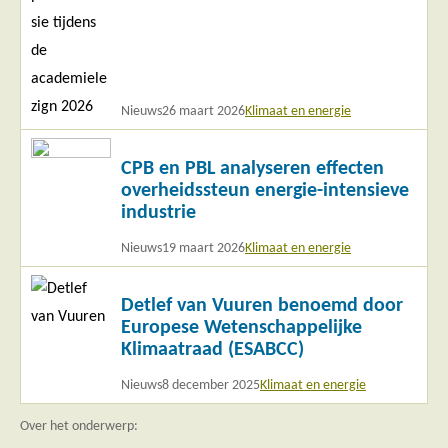
Nieuws
26 maart 2026
Klimaat en energie
Lees
CPB en PBL analyseren effecten
meer
overheidssteun energie-intensieve
industrie
Nieuws
19 maart 2026
Klimaat en energie
Lees
Detlef van Vuuren benoemd door
meer
Europese Wetenschappelijke
Klimaatraad (ESABCC)
Nieuws
8 december 2025
Klimaat en energie
Over het onderwerp: