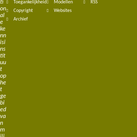
ti
Toegankelijkheid
Modellen
RSS
on
Copyright
Websites
al
Archief
e
ke
nn
isi
ns
tit
uu
t
op
he
t
ge
bi
ed
va
n
m
ili