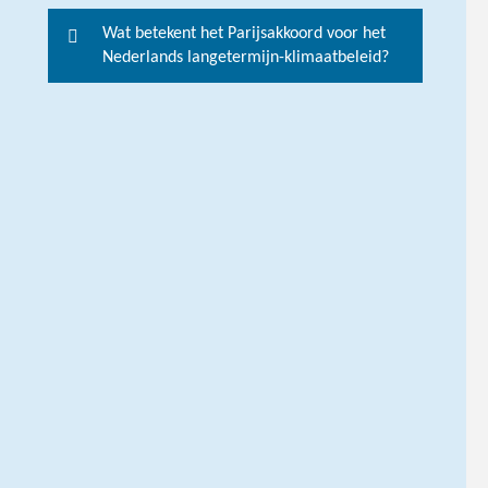
o
Wat betekent het Parijsakkoord voor het
r
Nederlands langetermijn-klimaatbeleid?
m
e
e
r
i
n
f
o
r
m
a
t
i
e