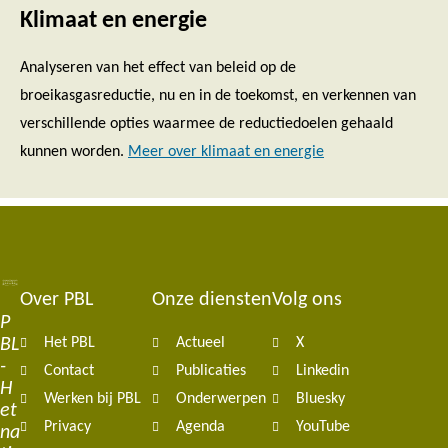
Klimaat en energie
Analyseren van het effect van beleid op de
broeikasgasreductie, nu en in de toekomst, en verkennen van
verschillende opties waarmee de reductiedoelen gehaald
kunnen worden.
Meer over klimaat en energie
Over PBL
Onze diensten
Volg ons
Footer
P
BL
Het PBL
Actueel
X
navigation
-
Contact
Publicaties
Linkedin
H
Werken bij PBL
Onderwerpen
Bluesky
et
Privacy
Agenda
YouTube
na