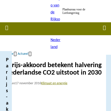
Overslaan
Planbureau voor de
en
Leefomgeving
naar
de
Home
Men
inhoud
gaan
Home
Actueel
P
Kruimelpad
Parijs-akkoord betekent halvering
a
Nederlandse CO2 uitstoot in 2030
r
i
Nieuws
17 november 2016
Klimaat en energie
j
s
-
a
k