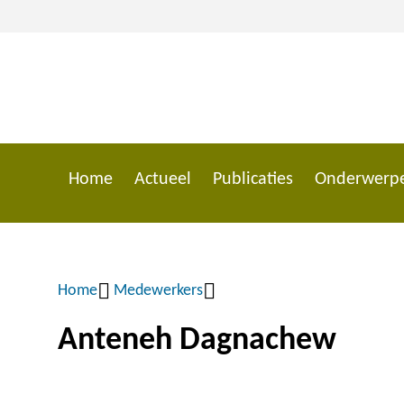
Overslaan
en
naar
de
inhoud
gaan
Home
Actueel
Publicaties
Onderwerp
Main
navigation
Home
Medewerkers
Kruimelpad
Anteneh Dagnachew