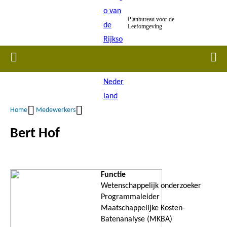
Overslaan
Planbureau voor de
en
Leefomgeving
naar
de
Home
Men
inhoud
gaan
Home
Medewerkers
Kruimelpad
Bert Hof
Functie
Wetenschappelijk onderzoeker
Programmaleider
Maatschappelijke Kosten-
Batenanalyse (MKBA)