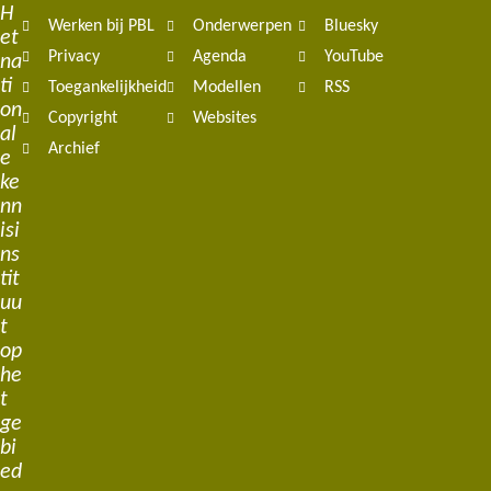
H
Werken bij PBL
Onderwerpen
Bluesky
et
Privacy
Agenda
YouTube
na
ti
Toegankelijkheid
Modellen
RSS
on
Copyright
Websites
al
Archief
e
ke
nn
isi
ns
tit
uu
t
op
he
t
ge
bi
ed