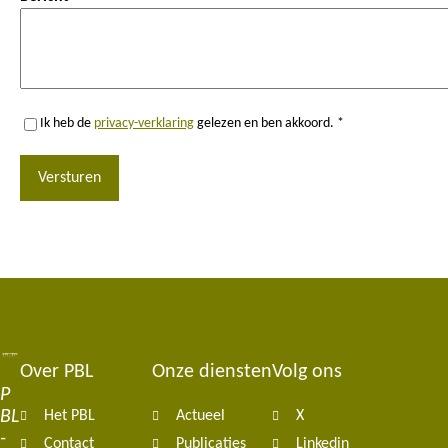
Ik heb de
privacy-verklaring
gelezen en ben akkoord. *
Versturen
Over PBL
Onze diensten
Volg ons
Footer
P
BL
Het PBL
Actueel
X
navigation
-
Contact
Publicaties
Linkedin