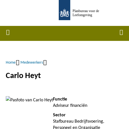
Overslaan
Planbureau voor de
en
Leefomgeving
naar
de
Home
Men
inhoud
gaan
Home
Medewerkers
Kruimelpad
Carlo Heyt
Functie
Adviseur financiën
Sector
Stafbureau Bedrijfsvoering,
Personeel en Organisatie