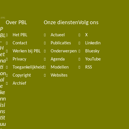
Over PBL
Onze diensten
Volg ons
Footer
P
BL
Het PBL
Actueel
X
navigation
-
Contact
Publicaties
Linkedin
H
Werken bij PBL
Onderwerpen
Bluesky
et
Privacy
Agenda
YouTube
na
ti
Toegankelijkheid
Modellen
RSS
on
Copyright
Websites
al
Archief
e
ke
nn
isi
ns
tit
uu