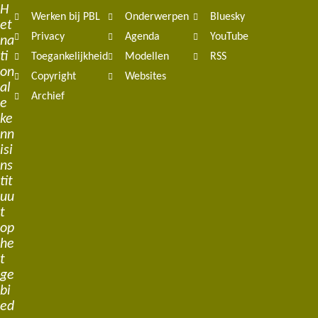
H
Werken bij PBL
Onderwerpen
Bluesky
et
Privacy
Agenda
YouTube
na
ti
Toegankelijkheid
Modellen
RSS
on
Copyright
Websites
al
Archief
e
ke
nn
isi
ns
tit
uu
t
op
he
t
ge
bi
ed