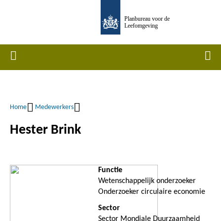
Overslaan
Planbureau voor de
en
Leefomgeving
naar
de
Home
Men
inhoud
gaan
Home
Medewerkers
Kruimelpad
Hester Brink
Functie
Wetenschappelijk onderzoeker
Onderzoeker circulaire economie
Sector
Sector Mondiale Duurzaamheid