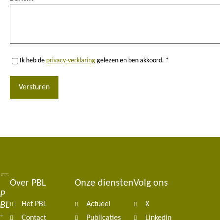
Ik heb de
privacy-verklaring
gelezen en ben akkoord. *
Versturen
Over PBL
Onze diensten
Volg ons
Footer
P
BL
Het PBL
Actueel
X
navigation
-
Contact
Publicaties
Linkedin