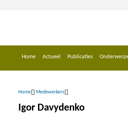
Overslaan
en
naar
de
inhoud
gaan
Home
Actueel
Publicaties
Onderwerp
Main
navigation
Home
Medewerkers
Kruimelpad
Igor Davydenko