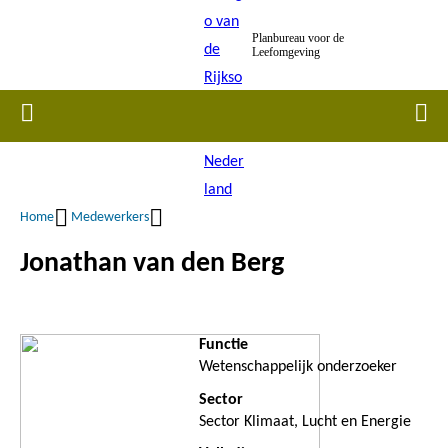
Overslaan
Planbureau voor de
en
Leefomgeving
naar
de
Home
Men
inhoud
gaan
Home
Medewerkers
Kruimelpad
Jonathan van den Berg
Functie
Wetenschappelijk onderzoeker
Sector
Sector Klimaat, Lucht en Energie