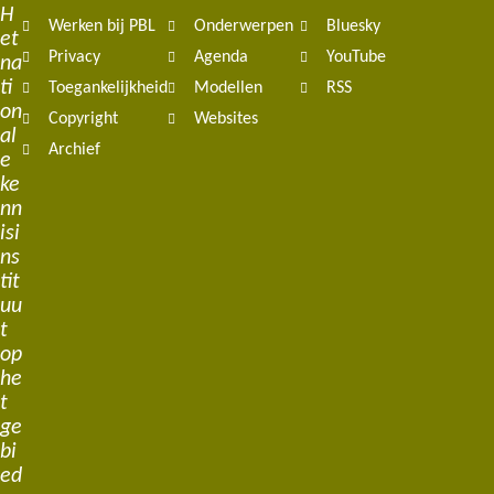
H
Werken bij PBL
Onderwerpen
Bluesky
et
Privacy
Agenda
YouTube
na
ti
Toegankelijkheid
Modellen
RSS
on
Copyright
Websites
al
Archief
e
ke
nn
isi
ns
tit
uu
t
op
he
t
ge
bi
ed