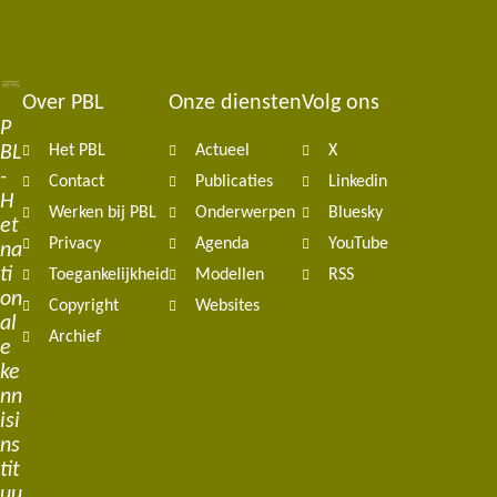
Over PBL
Onze diensten
Volg ons
Footer
P
BL
Het PBL
Actueel
X
navigation
-
Contact
Publicaties
Linkedin
H
Werken bij PBL
Onderwerpen
Bluesky
et
Privacy
Agenda
YouTube
na
ti
Toegankelijkheid
Modellen
RSS
on
Copyright
Websites
al
Archief
e
ke
nn
isi
ns
tit
uu