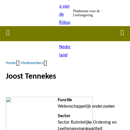
Overslaan
Planbureau voor de
en
Leefomgeving
naar
de
Home
Men
inhoud
gaan
Home
Medewerkers
Kruimelpad
Joost Tennekes
Functie
Wetenschappelijk onderzoeker
Sector
Sector Ruimtelijke Ordening en
Leefomgevingskwaliteit