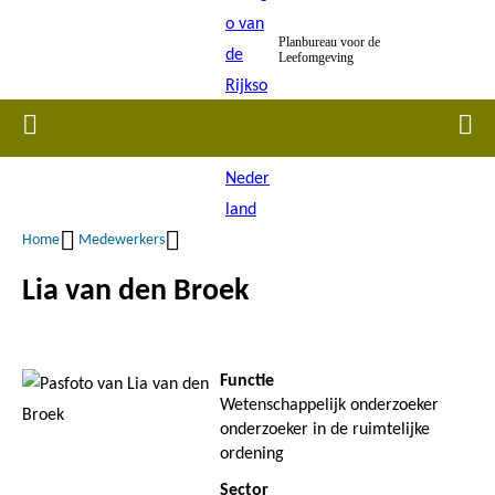
Overslaan
Planbureau voor de
en
Leefomgeving
naar
de
Home
Men
inhoud
gaan
Home
Medewerkers
Kruimelpad
Lia van den Broek
Functie
Wetenschappelijk onderzoeker
onderzoeker in de ruimtelijke
ordening
Sector