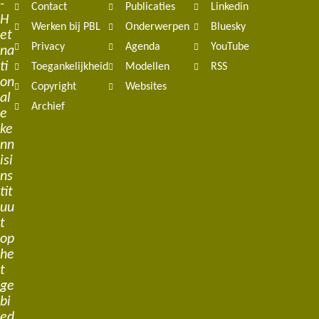
-
Contact
Publicaties
Linkedin
H
Werken bij PBL
Onderwerpen
Bluesky
et
Privacy
Agenda
YouTube
na
ti
Toegankelijkheid
Modellen
RSS
on
Copyright
Websites
al
Archief
e
ke
nn
isi
ns
tit
uu
t
op
he
t
ge
bi
ed