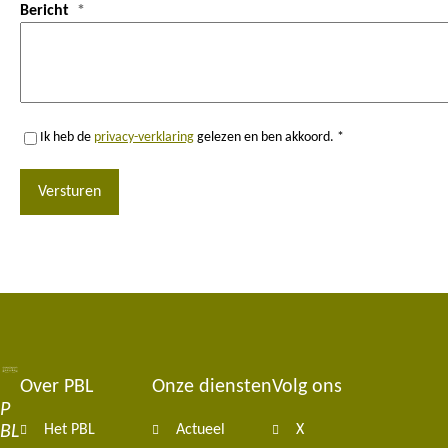
Bericht
Ik heb de
privacy-verklaring
gelezen en ben akkoord. *
Versturen
Over PBL
Onze diensten
Volg ons
Footer
P
BL
Het PBL
Actueel
X
navigation