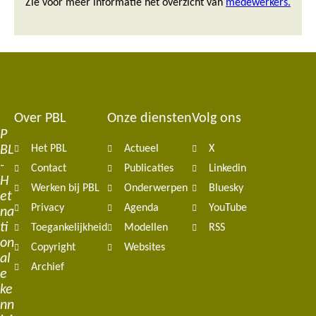
Zie voor meer informatie het overzicht van
medewerkers.
Over PBL
Onze diensten
Volg ons
Footer
P
BL
Het PBL
Actueel
X
navigation
-
Contact
Publicaties
Linkedin
H
Werken bij PBL
Onderwerpen
Bluesky
et
Privacy
Agenda
YouTube
na
ti
Toegankelijkheid
Modellen
RSS
on
Copyright
Websites
al
Archief
e
ke
nn