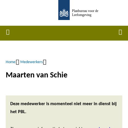
Overslaan
Planbureau voor de
en
Leefomgeving
naar
de
Home
Men
inhoud
gaan
Home
Medewerkers
Kruimelpad
Maarten van Schie
Deze medewerker is momenteel niet meer in dienst bij
het PBL.