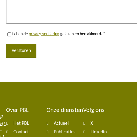
Ik heb de
privacy-verklaring
gelezen en ben akkoord. *
Versturen
Over PBL
Onze diensten
Volg ons
Footer
P
BL
Het PBL
Actueel
X
navigation
-
Contact
Publicaties
Linkedin