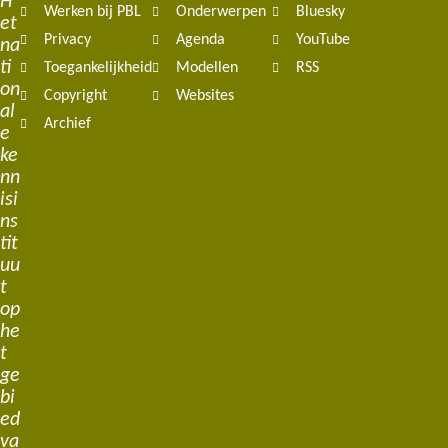
H
Werken bij PBL
Onderwerpen
Bluesky
et
Privacy
Agenda
YouTube
na
ti
Toegankelijkheid
Modellen
RSS
on
Copyright
Websites
al
Archief
e
ke
nn
isi
ns
tit
uu
t
op
he
t
ge
bi
ed
va