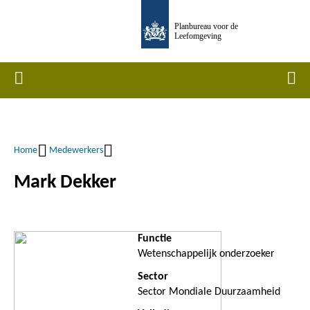
Overslaan
Planbureau voor de
en
Leefomgeving
naar
de
Home
Men
inhoud
gaan
Home
Medewerkers
Kruimelpad
Mark Dekker
Functie
Wetenschappelijk onderzoeker
Sector
Sector Mondiale Duurzaamheid