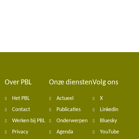
Over PBL
Onze diensten
Volg ons
Foote
Het PBL
Actueel
X
navig
Contact
Publicaties
Linkedin
Werken bij PBL
Onderwerpen
Bluesky
Privacy
Agenda
YouTube