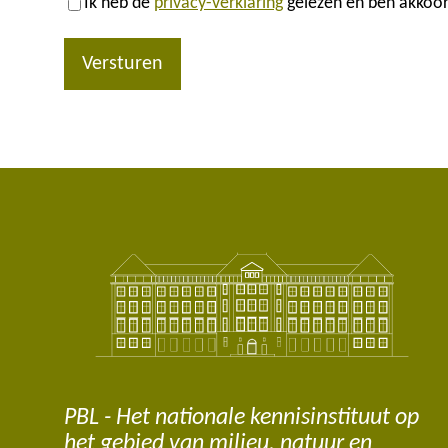
Ik heb de
privacy-verklaring
gelezen en ben akkoor
Versturen
PBL - Het nationale kennisinstituut op
het gebied van milieu, natuur en