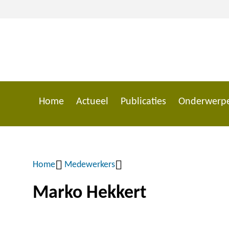
Overslaan
en
naar
de
inhoud
gaan
Home
Actueel
Publicaties
Onderwerp
Main
navigation
Home
Medewerkers
Kruimelpad
Marko Hekkert