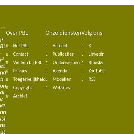
Over PBL
Onze diensten
Volg ons
Footer
P
BL
Het PBL
Actueel
X
navigation
-
Contact
Publicaties
Linkedin
H
Werken bij PBL
Onderwerpen
Bluesky
et
Privacy
Agenda
YouTube
na
ti
Toegankelijkheid
Modellen
RSS
on
Copyright
Websites
al
Archief
e
ke
nn
isi
ns
tit