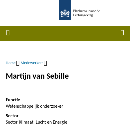
Overslaan
Planbureau voor de
en
Leefomgeving
naar
de
Home
Men
inhoud
gaan
Home
Medewerkers
Kruimelpad
Martijn van Sebille
Functie
Wetenschappelijk onderzoeker
Sector
Sector Klimaat, Lucht en Energie