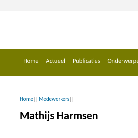
Overslaan
en
naar
de
inhoud
gaan
Home
Actueel
Publicaties
Onderwerp
Main
navigation
Home
Medewerkers
Kruimelpad
Mathijs Harmsen