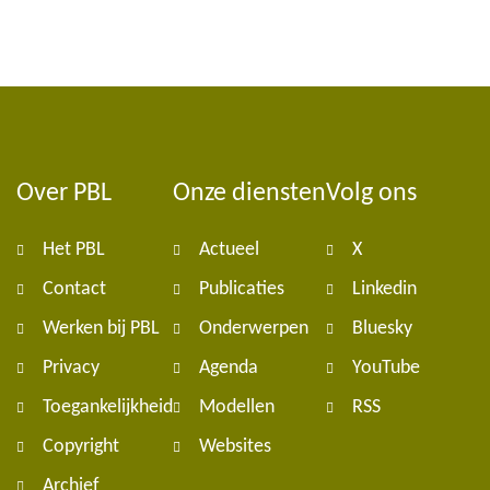
Over PBL
Onze diensten
Volg ons
Foote
Het PBL
Actueel
X
navig
Contact
Publicaties
Linkedin
Werken bij PBL
Onderwerpen
Bluesky
Privacy
Agenda
YouTube
Toegankelijkheid
Modellen
RSS
Copyright
Websites
Archief