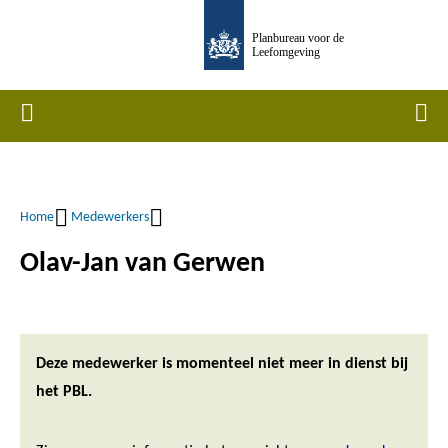
Overslaan
Planbureau voor de
en
Leefomgeving
naar
de
Home
Men
inhoud
gaan
Home
Medewerkers
Kruimelpad
Olav-Jan van Gerwen
Deze medewerker is momenteel niet meer in dienst bij
het PBL.