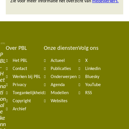
Zie voor meer informatie het overzicht van
medewerkers.
Over PBL
Onze diensten
Volg ons
Footer
P
BL
Het PBL
Actueel
X
navigation
-
Contact
Publicaties
Linkedin
H
Werken bij PBL
Onderwerpen
Bluesky
et
Privacy
Agenda
YouTube
na
ti
Toegankelijkheid
Modellen
RSS
on
Copyright
Websites
al
Archief
e
ke
nn