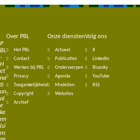
Over PBL
Onze diensten
Volg ons
Footer
P
BL
Het PBL
Actueel
X
navigation
-
Contact
Publicaties
Linkedin
H
Werken bij PBL
Onderwerpen
Bluesky
et
Privacy
Agenda
YouTube
na
ti
Toegankelijkheid
Modellen
RSS
on
Copyright
Websites
al
Archief
e
ke
nn
isi
ns