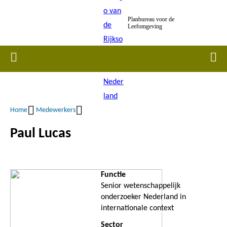
Overslaan
Planbureau voor de
en
Leefomgeving
naar
de
Home
Men
inhoud
gaan
Home
Medewerkers
Kruimelpad
Paul Lucas
Functie
Senior wetenschappelijk
onderzoeker Nederland in
internationale context
Sector