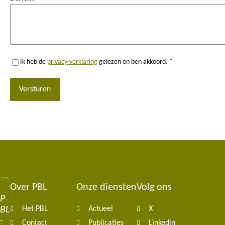
Ik heb de
privacy-verklaring
gelezen en ben akkoord. *
Versturen
Over PBL
Onze diensten
Volg ons
Footer
P
BL
Het PBL
Actueel
X
navigation
-
Contact
Publicaties
Linkedin