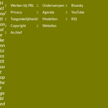
H
Werken bij PBL
Onderwerpen
Bluesky
et
Privacy
Agenda
YouTube
na
ti
Toegankelijkheid
Modellen
RSS
on
Copyright
Websites
al
Archief
e
ke
nn
isi
ns
tit
uu
t
op
he
t
ge
bi
ed