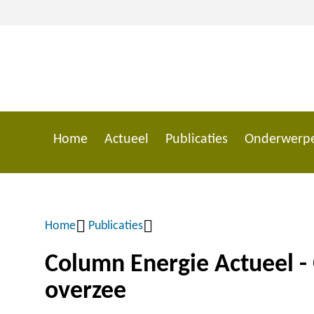
Overslaan
en
naar
de
inhoud
gaan
Home
Actueel
Publicaties
Onderwerp
Main
navigation
Home
Publicaties
Kruimelpad
Column Energie Actueel - 
overzee