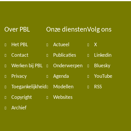
Over PBL
Onze diensten
Volg ons
Foote
Het PBL
Actueel
X
navig
Contact
Publicaties
Linkedin
Werken bij PBL
Onderwerpen
Bluesky
Privacy
Agenda
YouTube
Toegankelijkheid
Modellen
RSS
Copyright
Websites
Archief