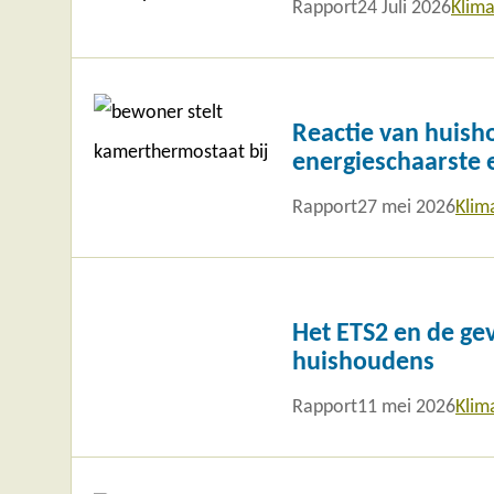
Rapport
24 Juli 2026
Klima
Lees
meer
Reactie van huish
energieschaarste 
Rapport
27 mei 2026
Klim
Lees
meer
Het ETS2 en de ge
huishoudens
Rapport
11 mei 2026
Klim
Lees