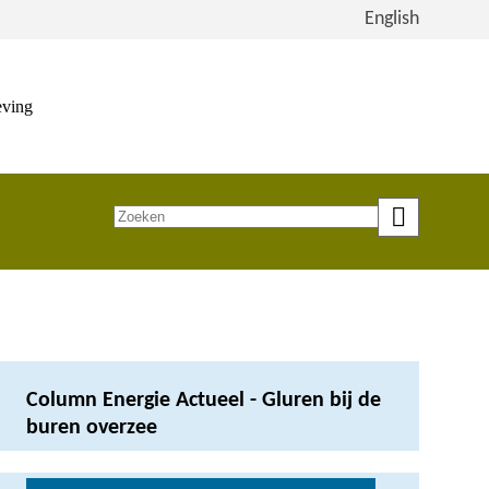
Bekijk
English
de
site
in
eving
het
Engels
Zoeken
op
trefwoord
Column Energie Actueel - Gluren bij de
buren overzee