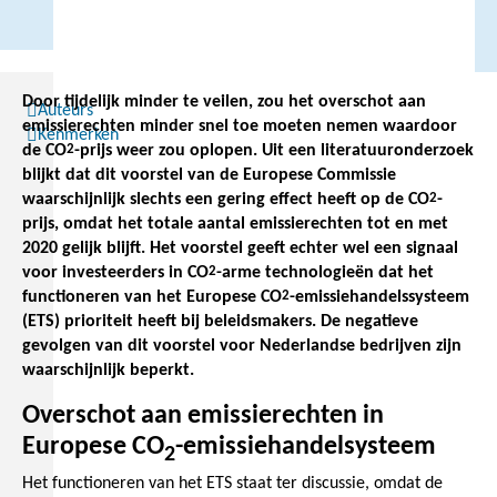
Door tijdelijk minder te veilen, zou het overschot aan
Auteurs
emissierechten minder snel toe moeten nemen waardoor
Kenmerken
de CO
2
-prijs weer zou oplopen. Uit een literatuuronderzoek
blijkt dat dit voorstel van de Europese Commissie
waarschijnlijk slechts een gering effect heeft op de CO
2
-
prijs, omdat het totale aantal emissierechten tot en met
2020 gelijk blijft. Het voorstel geeft echter wel een signaal
voor investeerders in CO
2
-arme technologieën dat het
functioneren van het Europese CO
2
-emissiehandelssysteem
(ETS) prioriteit heeft bij beleidsmakers. De negatieve
gevolgen van dit voorstel voor Nederlandse bedrijven zijn
waarschijnlijk beperkt.
Overschot aan emissierechten in
Europese CO
-emissiehandelsysteem
2
Het functioneren van het ETS staat ter discussie, omdat de