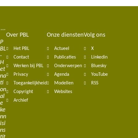
Over PBL
Onze diensten
Volg ons
Footer
P
BL
Het PBL
Actueel
X
navigation
-
Contact
Publicaties
Linkedin
H
Werken bij PBL
Onderwerpen
Bluesky
et
Privacy
Agenda
YouTube
na
ti
Toegankelijkheid
Modellen
RSS
on
Copyright
Websites
al
Archief
e
ke
nn
isi
ns
tit