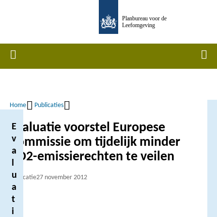
Overslaan
Planbureau voor de
en
Leefomgeving
naar
de
Home
Men
inhoud
gaan
Home
Publicaties
Kruimelpad
Evaluatie voorstel Europese
E
v
Commissie om tijdelijk minder
a
CO2-emissierechten te veilen
l
u
Publicatie
27 november 2012
a
t
i