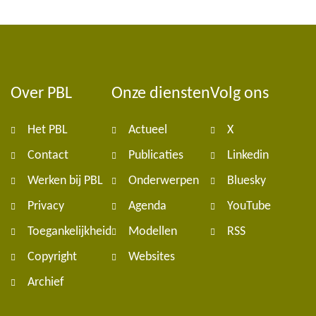
Over PBL
Onze diensten
Volg ons
Foote
Het PBL
Actueel
X
navig
Contact
Publicaties
Linkedin
Werken bij PBL
Onderwerpen
Bluesky
Privacy
Agenda
YouTube
Toegankelijkheid
Modellen
RSS
Copyright
Websites
Archief