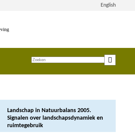
Bekijk
English
de
site
in
eving
het
Engels
Zoeken
op
trefwoord
Landschap in Natuurbalans 2005.
Signalen over landschapsdynamiek en
ruimtegebruik