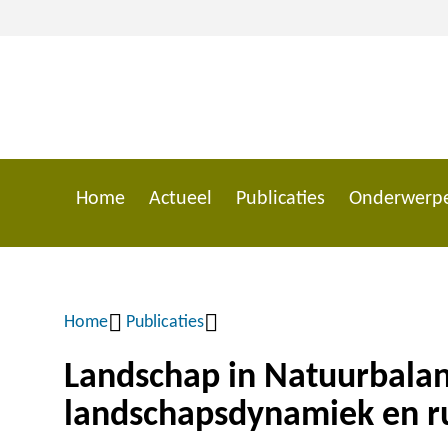
Overslaan
en
naar
de
inhoud
gaan
Home
Actueel
Publicaties
Onderwerp
Main
navigation
Home
Publicaties
Kruimelpad
Landschap in Natuurbalan
landschapsdynamiek en r