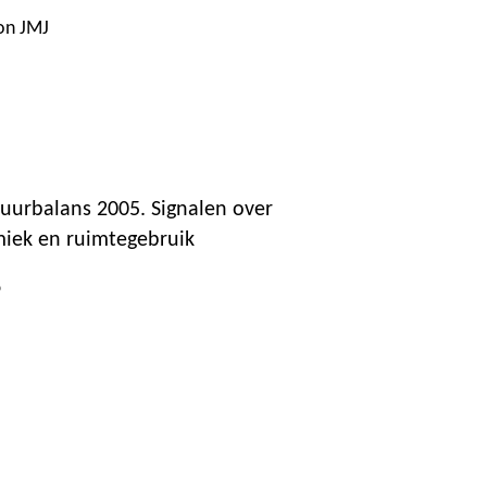
jon JMJ
uurbalans 2005. Signalen over
iek en ruimtegebruik
6