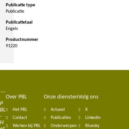
Publicatie type
Publicatie
Publicatietaal
Engels
Productnummer
91220
Over PBL
Onze diensten
Volg ons
Footer
P
BL
Het PBL
Actueel
X
navigation
-
Contact
Publicaties
Linkedin
H
Werken bij PBL
Onderwerpen
Bluesky