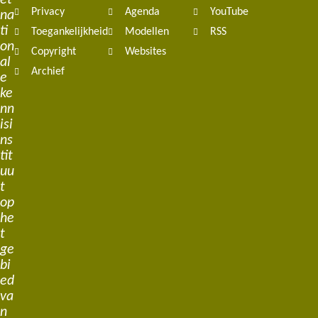
et
Privacy
Agenda
YouTube
na
ti
Toegankelijkheid
Modellen
RSS
on
Copyright
Websites
al
Archief
e
ke
nn
isi
ns
tit
uu
t
op
he
t
ge
bi
ed
va
n