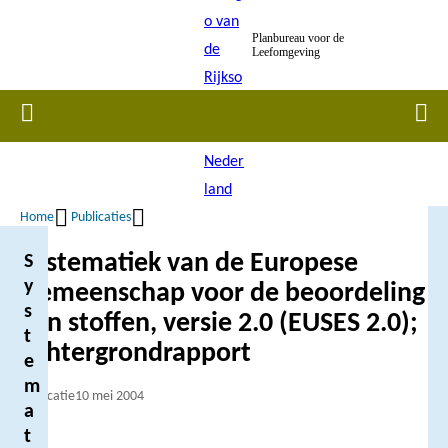
Overslaan
Planbureau voor de
en
Leefomgeving
naar
de
Home
Men
inhoud
gaan
Home
Publicaties
Kruimelpad
Systematiek van de Europese
S
y
Gemeenschap voor de beoordeling
s
van stoffen, versie 2.0 (EUSES 2.0);
t
achtergrondrapport
e
m
Publicatie
10 mei 2004
a
t