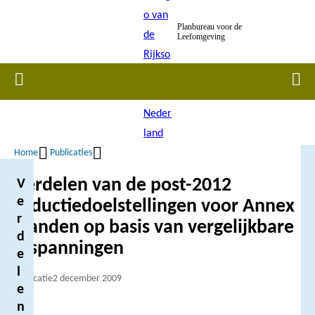
Overslaan
Planbureau voor de
en
Leefomgeving
naar
de
Home
Men
inhoud
gaan
Home
Publicaties
Kruimelpad
Verdelen van de post-2012
V
e
reductiedoelstellingen voor Annex
r
I landen op basis van vergelijkbare
d
inspanningen
e
l
Publicatie
2 december 2009
e
n