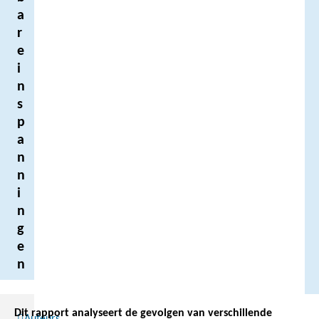
a
r
e
i
n
s
p
a
n
n
i
n
g
e
n
Dit rapport analyseert de gevolgen van verschillende