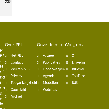
209
Over PBL
Onze diensten
Volg ons
Footer
P
BL
Het PBL
Actueel
X
navigation
-
Contact
Publicaties
Linkedin
H
Werken bij PBL
Onderwerpen
Bluesky
et
Privacy
Agenda
YouTube
na
ti
Toegankelijkheid
Modellen
RSS
on
Copyright
Websites
al
Archief
e
ke