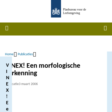
Overslaan
Planbureau voor de
en
Leefomgeving
naar
de
Home
Men
inhoud
gaan
Home
Publicaties
Kruimelpad
VINEX! Een morfologische
V
I
verkenning
N
E
Publicatie
3 maart 2006
X
!
E
e