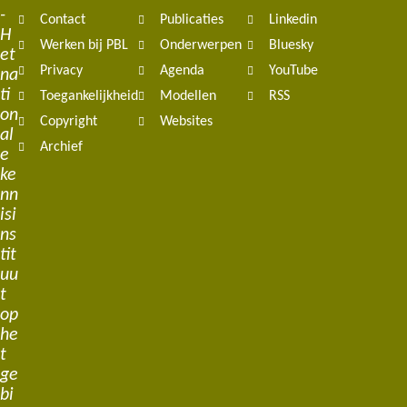
navigation
-
Contact
Publicaties
Linkedin
H
Werken bij PBL
Onderwerpen
Bluesky
et
Privacy
Agenda
YouTube
na
ti
Toegankelijkheid
Modellen
RSS
on
Copyright
Websites
al
Archief
e
ke
nn
isi
ns
tit
uu
t
op
he
t
ge
bi