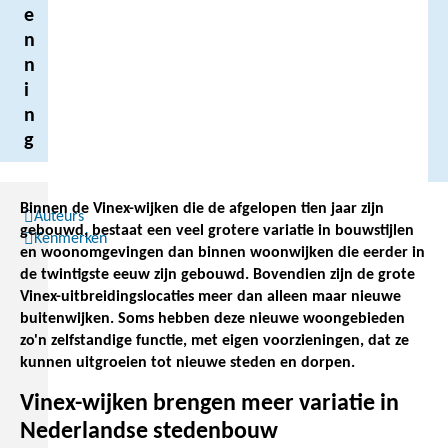
e
n
n
i
n
g
Binnen de Vinex-wijken die de afgelopen tien jaar zijn
Auteurs
gebouwd, bestaat een veel grotere variatie in bouwstijlen
Kenmerken
en woonomgevingen dan binnen woonwijken die eerder in
de twintigste eeuw zijn gebouwd. Bovendien zijn de grote
Vinex-uitbreidingslocaties meer dan alleen maar nieuwe
buitenwijken. Soms hebben deze nieuwe woongebieden
zo'n zelfstandige functie, met eigen voorzieningen, dat ze
kunnen uitgroeien tot nieuwe steden en dorpen.
Vinex-wijken brengen meer variatie in
Nederlandse stedenbouw