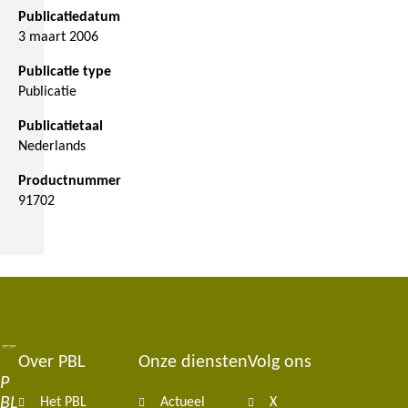
Publicatiedatum
3 maart 2006
Publicatie type
Publicatie
Publicatietaal
Nederlands
Productnummer
91702
Over PBL
Onze diensten
Volg ons
Footer
P
BL
Het PBL
Actueel
X