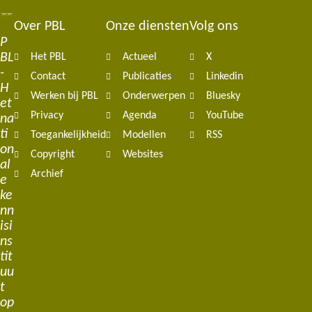
Over PBL
Onze diensten
Volg ons
Footer
P
BL
Het PBL
Actueel
X
navigation
-
Contact
Publicaties
Linkedin
H
Werken bij PBL
Onderwerpen
Bluesky
et
Privacy
Agenda
YouTube
na
ti
Toegankelijkheid
Modellen
RSS
on
Copyright
Websites
al
Archief
e
ke
nn
isi
ns
tit
uu
t
op