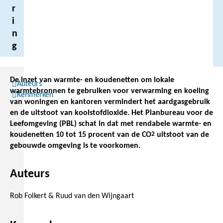
r
i
n
g
De inzet van warmte- en koudenetten om lokale
Auteurs
warmtebronnen te gebruiken voor verwarming en koeling
Kenmerken
van woningen en kantoren vermindert het aardgasgebruik
en de uitstoot van koolstofdioxide. Het Planbureau voor de
Leefomgeving (PBL) schat in dat met rendabele warmte- en
koudenetten 10 tot 15 procent van de CO
2
uitstoot van de
gebouwde omgeving is te voorkomen.
Auteurs
Rob Folkert & Ruud van den Wijngaart