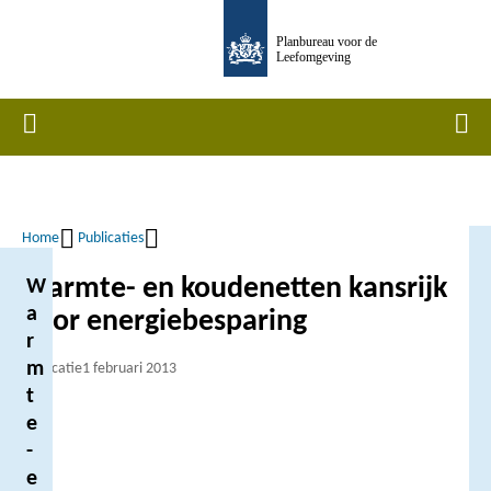
Overslaan
Planbureau voor de
en
Leefomgeving
naar
de
Home
Men
inhoud
gaan
Home
Publicaties
Kruimelpad
Warmte- en koudenetten kansrijk
W
a
voor energiebesparing
r
m
Publicatie
1 februari 2013
t
e
-
e