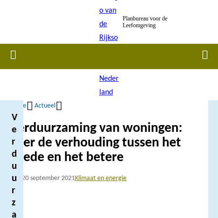
Overslaan
Planbureau voor de
en
Leefomgeving
naar
de
Home
Men
inhoud
gaan
Home
Actueel
V
Kruimelpad
Verduurzaming van woningen:
e
over de verhouding tussen het
r
d
goede en het betere
u
u
Blog
20 september 2021
Klimaat en energie
r
z
a