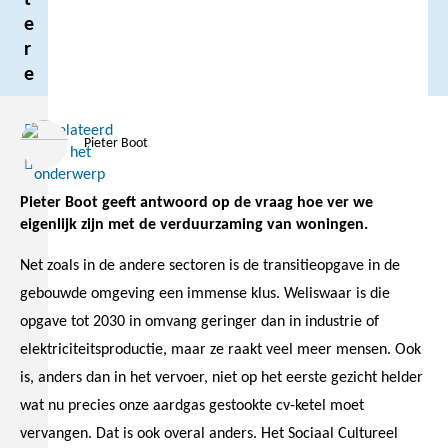
t
e
r
e
Gerelateerd
Pieter Boot
Over het
Lees
onderwerp
meer
Pieter Boot geeft antwoord op de vraag hoe ver we
eigenlijk zijn met de verduurzaming van woningen.
Net zoals in de andere sectoren is de transitieopgave in de
gebouwde omgeving een immense klus. Weliswaar is die
opgave tot 2030 in omvang geringer dan in industrie of
elektriciteitsproductie, maar ze raakt veel meer mensen. Ook
is, anders dan in het vervoer, niet op het eerste gezicht helder
wat nu precies onze aardgas gestookte cv-ketel moet
vervangen. Dat is ook overal anders. Het Sociaal Cultureel