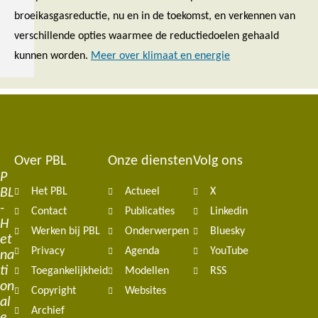
broeikasgasreductie, nu en in de toekomst, en verkennen van
verschillende opties waarmee de reductiedoelen gehaald
kunnen worden.
Meer over klimaat en energie
Over PBL
Onze diensten
Volg ons
Footer
P
BL
Het PBL
Actueel
X
navigation
-
Contact
Publicaties
Linkedin
H
Werken bij PBL
Onderwerpen
Bluesky
et
Privacy
Agenda
YouTube
na
ti
Toegankelijkheid
Modellen
RSS
on
Copyright
Websites
al
Archief