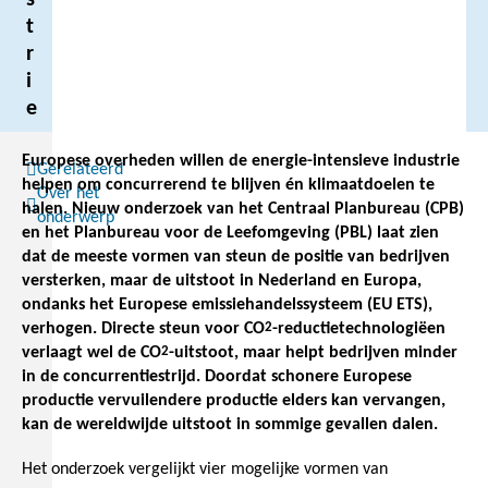
s
t
r
i
e
Europese overheden willen de energie-intensieve industrie
Gerelateerd
helpen om concurrerend te blijven én klimaatdoelen te
Over het
halen. Nieuw onderzoek van het Centraal Planbureau (CPB)
onderwerp
en het Planbureau voor de Leefomgeving (PBL) laat zien
dat de meeste vormen van steun de positie van bedrijven
versterken, maar de uitstoot in Nederland en Europa,
ondanks het Europese emissiehandelssysteem (EU ETS),
verhogen. Directe steun voor CO
2
-reductietechnologiëen
verlaagt wel de CO
2
-uitstoot, maar helpt bedrijven minder
in de concurrentiestrijd. Doordat schonere Europese
productie vervuilendere productie elders kan vervangen,
kan de wereldwijde uitstoot in sommige gevallen dalen.
Het onderzoek vergelijkt vier mogelijke vormen van