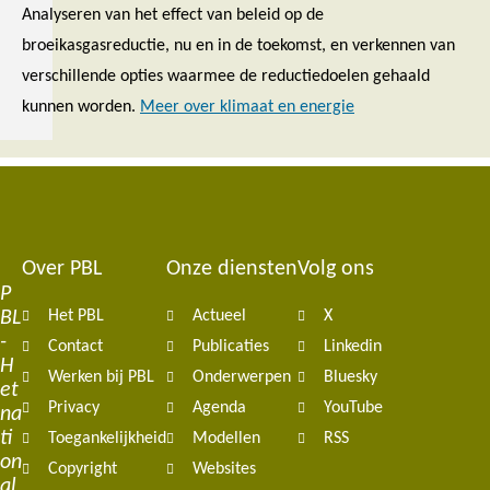
Analyseren van het effect van beleid op de
broeikasgasreductie, nu en in de toekomst, en verkennen van
verschillende opties waarmee de reductiedoelen gehaald
kunnen worden.
Meer over klimaat en energie
Over PBL
Onze diensten
Volg ons
Footer
P
BL
Het PBL
Actueel
X
navigation
-
Contact
Publicaties
Linkedin
H
Werken bij PBL
Onderwerpen
Bluesky
et
Privacy
Agenda
YouTube
na
ti
Toegankelijkheid
Modellen
RSS
on
Copyright
Websites
al