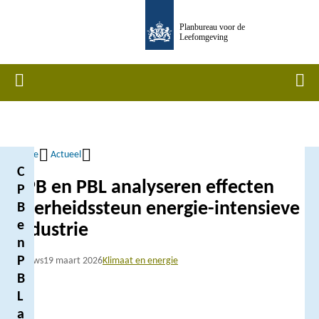
Overslaan
Planbureau voor de
en
Leefomgeving
naar
de
Home
Men
inhoud
gaan
Home
Actueel
C
Kruimelpad
CPB en PBL analyseren effecten
P
overheidssteun energie-intensieve
B
e
industrie
n
P
Nieuws
19 maart 2026
Klimaat en energie
B
L
a