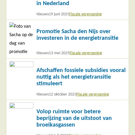
in Nederland
Nieuws
19 juni 2025
Fiscale vergroening
Lees
Promotie Sacha den Nijs over
meer
investeren in de energietransitie
Nieuws
13 mei 2025
Fiscale vergroening
Lees
Afschaffen fossiele subsidies vooral
meer
nuttig als het energietransitie
stimuleert
Nieuws
12 oktober 2023
Fiscale vergroening
Lees
Volop ruimte voor betere
meer
beprijzing van de uitstoot van
broeikasgassen