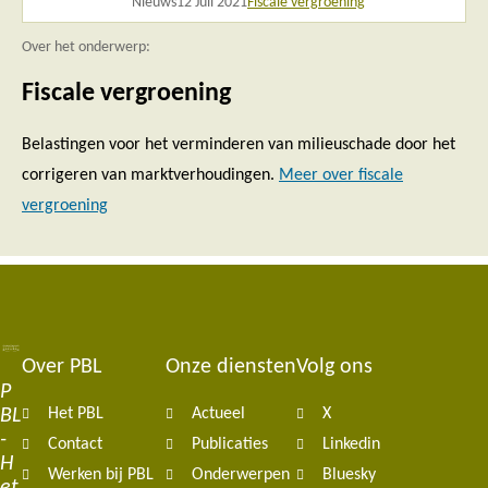
Nieuws
12 Juli 2021
Fiscale vergroening
Over het onderwerp:
Fiscale vergroening
Belastingen voor het verminderen van milieuschade door het
corrigeren van marktverhoudingen.
Meer over fiscale
vergroening
Over PBL
Onze diensten
Volg ons
Footer
P
BL
Het PBL
Actueel
X
navigation
-
Contact
Publicaties
Linkedin
H
Werken bij PBL
Onderwerpen
Bluesky