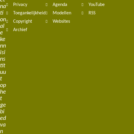
et
Privacy
Agenda
YouTube
na
ti
Toegankelijkheid
Modellen
RSS
on
Copyright
Websites
al
Archief
e
ke
nn
isi
ns
tit
uu
t
op
he
t
ge
bi
ed
va
n