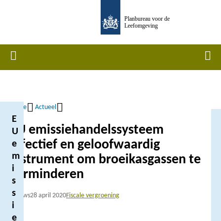
Overslaan
Planbureau voor de
en
Leefomgeving
naar
de
Home
Men
inhoud
gaan
Home
Actueel
E
Kruimelpad
EU emissiehandelssysteem
U
effectief en geloofwaardig
e
m
instrument om broeikasgassen te
i
verminderen
s
s
Nieuws
28 april 2020
Fiscale vergroening
i
e