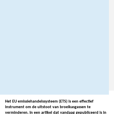
0
6
-
1
1
7
2
3
3
1
0
.
Het EU emissiehandelssysteem (ETS) is een effectief
instrument om de uitstoot van broeikasgassen te
verminderen. In een artikel dat vandaag gepubliceerd is in