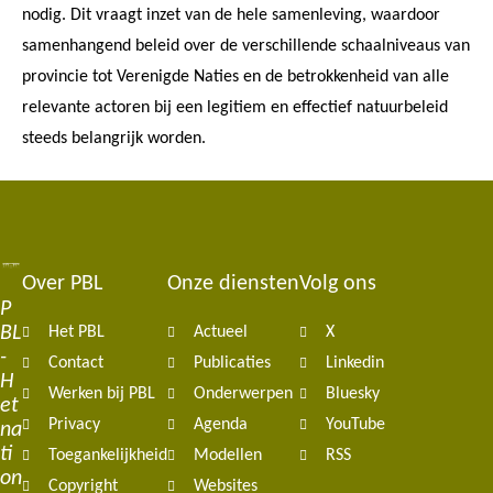
nodig. Dit vraagt inzet van de hele samenleving, waardoor
samenhangend beleid over de verschillende schaalniveaus van
provincie tot Verenigde Naties en de betrokkenheid van alle
relevante actoren bij een legitiem en effectief natuurbeleid
steeds belangrijk worden.
Over PBL
Onze diensten
Volg ons
Footer
P
BL
Het PBL
Actueel
X
navigation
-
Contact
Publicaties
Linkedin
H
Werken bij PBL
Onderwerpen
Bluesky
et
Privacy
Agenda
YouTube
na
ti
Toegankelijkheid
Modellen
RSS
on
Copyright
Websites