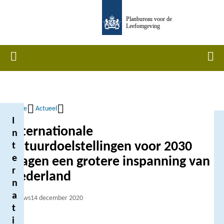
Overslaan
Planbureau voor de
en
Leefomgeving
naar
de
Home
Men
inhoud
gaan
Home
Actueel
I
Kruimelpad
Internationale
n
natuurdoelstellingen voor 2030
t
e
vragen een grotere inspanning van
r
Nederland
n
a
Nieuws
14 december 2020
t
i