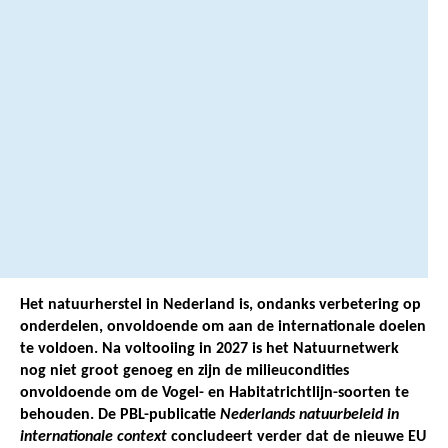
2
5
0
6
8
1
7
1
.
Het natuurherstel in Nederland is, ondanks verbetering op
onderdelen, onvoldoende om aan de internationale doelen
te voldoen. Na voltooiing in 2027 is het Natuurnetwerk
nog niet groot genoeg en zijn de milieucondities
onvoldoende om de Vogel- en Habitatrichtlijn-soorten te
behouden. De PBL-publicatie
Nederlands natuurbeleid in
internationale context
concludeert verder dat de nieuwe EU