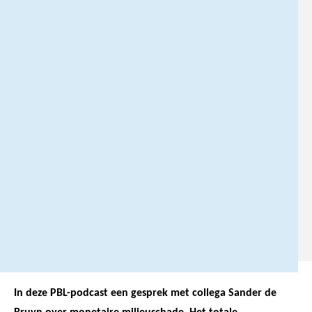
f
0
6
-
1
1
7
2
3
3
1
0
.
In deze PBL-podcast een gesprek met collega Sander de