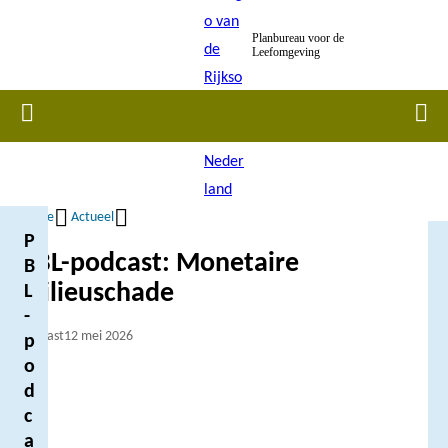
Overslaan
Planbureau voor de
en
Leefomgeving
naar
de
Home
Men
inhoud
gaan
Home
Actueel
P
Kruimelpad
PBL-podcast: Monetaire
B
milieuschade
L
-
Podcast
12 mei 2026
p
o
d
c
a