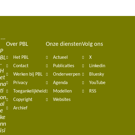
Over PBL
Onze diensten
Volg ons
Footer
P
BL
Het PBL
Actueel
X
navigation
-
Contact
Publicaties
Linkedin
H
Werken bij PBL
Onderwerpen
Bluesky
et
Privacy
Agenda
YouTube
na
ti
Toegankelijkheid
Modellen
RSS
on
Copyright
Websites
al
Archief
e
ke
nn
isi