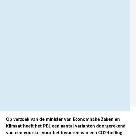
h
t
i
n
g
@
p
b
l
.
n
l
Op verzoek van de minister van Economische Zaken en
Klimaat heeft het PBL een aantal varianten doorgerekend
van een voorstel voor het invoeren van een CO2-heffing