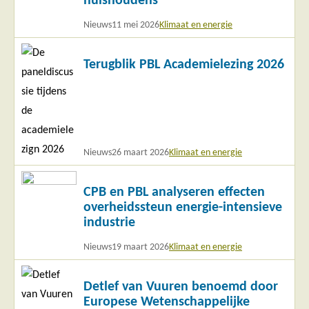
huishoudens
Nieuws
11 mei 2026
Klimaat en energie
Lees
Terugblik PBL Academielezing 2026
meer
Nieuws
26 maart 2026
Klimaat en energie
Lees
CPB en PBL analyseren effecten
meer
overheidssteun energie-intensieve
industrie
Nieuws
19 maart 2026
Klimaat en energie
Lees
Detlef van Vuuren benoemd door
meer
Europese Wetenschappelijke