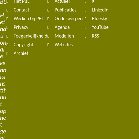
BL
Het PBL
Actueel
X
navigation
-
Contact
Publicaties
Linkedin
H
Werken bij PBL
Onderwerpen
Bluesky
et
Privacy
Agenda
YouTube
na
ti
Toegankelijkheid
Modellen
RSS
on
Copyright
Websites
al
Archief
e
ke
nn
isi
ns
tit
uu
t
op
he
t
ge
bi