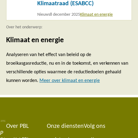
Klimaatraad (ESABCC)
Nieuws
8 december 2025
Klimaat en energie
Over het onderwerp:
Klimaat en energie
Analyseren van het effect van beleid op de
broeikasgasreductie, nu en in de toekomst, en verkennen van
verschillende opties waarmee de reductiedoelen gehaald
kunnen worden.
Meer over klimaat en energie
Over PBL
Onze diensten
Volg ons
Footer
P