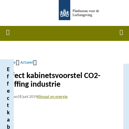
Overslaan
Planbureau voor de
en
Leefomgeving
naar
de
Home
Men
inhoud
gaan
Home
Actueel
E
Kruimelpad
Effect kabinetsvoorstel CO2-
f
heffing industrie
f
e
Nieuws
18 juni 2019
Klimaat en energie
c
t
k
a
b