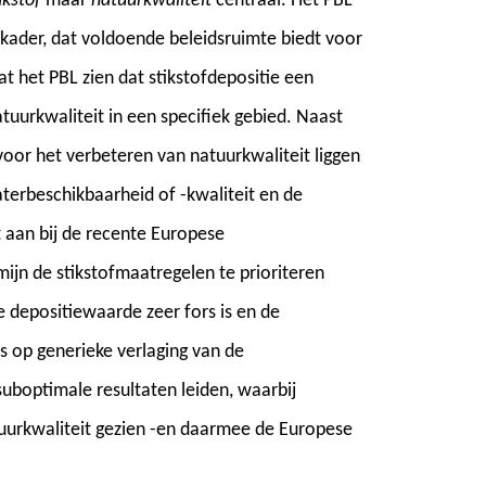
ikstof
maar
natuurkwaliteit
centraal. Het PBL
r kader, dat voldoende beleidsruimte biedt voor
laat het PBL zien dat stikstofdepositie een
atuurkwaliteit in een specifiek gebied. Naast
 voor het verbeteren van natuurkwaliteit liggen
aterbeschikbaarheid of -kwaliteit en de
t aan bij de recente Europese
rmijn de stikstofmaatregelen te prioriteren
e depositiewaarde zeer fors is en de
us op generieke verlaging van de
uboptimale resultaten leiden, waarbij
atuurkwaliteit gezien -en daarmee de Europese