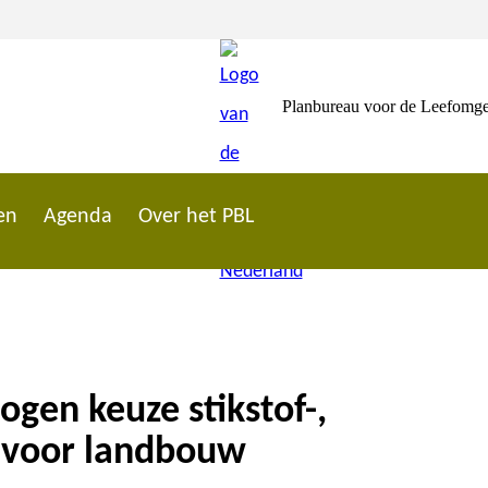
Planbureau voor de Leefomg
en
Agenda
Over het PBL
wogen keuze stikstof-,
n voor landbouw