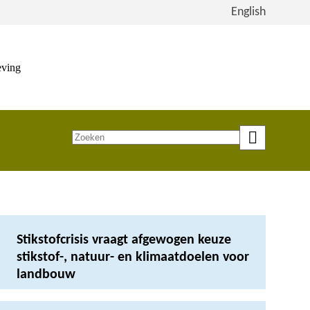
Bekijk
English
de
site
in
eving
het
Engels
Zoeken
op
trefwoord
Stikstofcrisis vraagt afgewogen keuze
stikstof-, natuur- en klimaatdoelen voor
landbouw