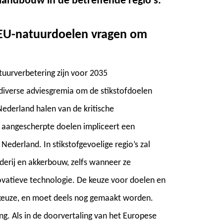
landbouw in de betreffende regio’s.
n EU-natuurdoelen vragen om
uurverbetering zijn voor 2035
n diverse adviesgremia om de stikstofdoelen
Nederland halen van de kritische
e aangescherpte doelen impliceert een
Nederland. In stikstofgevoelige regio’s zal
derij en akkerbouw, zelfs wanneer ze
novatieve technologie. De keuze voor doelen en
 keuze, en moet deels nog gemaakt worden.
ing. Als in de doorvertaling van het Europese