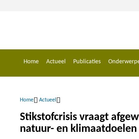
Overslaan
en
naar
de
inhoud
gaan
Home
Actueel
Publicaties
Onderwerp
Main
navigation
Home
Actueel
Kruimelpad
Stikstofcrisis vraagt afge
natuur- en klimaatdoele