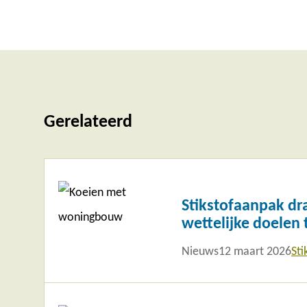
Gerelateerd
Lees
meer
Stikstofaanpak dr
wettelijke doelen 
Nieuws
12 maart 2026
Sti
Lees