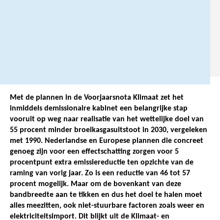
3
3
1
0
.
Met de plannen in de Voorjaarsnota Klimaat zet het
inmiddels demissionaire kabinet een belangrijke stap
vooruit op weg naar realisatie van het wettelijke doel van
55 procent minder broeikasgasuitstoot in 2030, vergeleken
met 1990. Nederlandse en Europese plannen die concreet
genoeg zijn voor een effectschatting zorgen voor 5
procentpunt extra emissiereductie ten opzichte van de
raming van vorig jaar. Zo is een reductie van 46 tot 57
procent mogelijk. Maar om de bovenkant van deze
bandbreedte aan te tikken en dus het doel te halen moet
alles meezitten, ook niet-stuurbare factoren zoals weer en
elektriciteitsimport. Dit blijkt uit de Klimaat- en