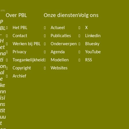
Over PBL
Onze diensten
Volg ons
Footer
P
BL
Het PBL
Actueel
X
navigation
-
Contact
Publicaties
Linkedin
H
Werken bij PBL
Onderwerpen
Bluesky
et
Privacy
Agenda
YouTube
na
ti
Toegankelijkheid
Modellen
RSS
on
Copyright
Websites
al
Archief
e
ke
nn
isi
ns
tit
uu
t