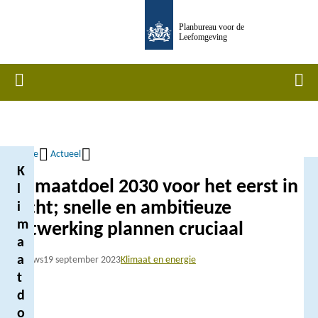
Overslaan
Planbureau voor de
en
Leefomgeving
naar
de
Home
Men
inhoud
gaan
Home
Actueel
K
Kruimelpad
Klimaatdoel 2030 voor het eerst in
l
zicht; snelle en ambitieuze
i
m
uitwerking plannen cruciaal
a
a
Nieuws
19 september 2023
Klimaat en energie
t
d
o