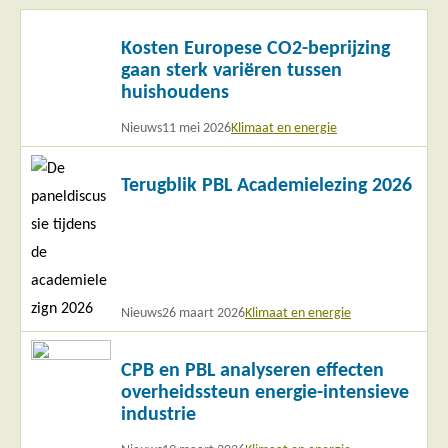
Lees
Kosten Europese CO2-beprijzing
meer
gaan sterk variëren tussen
huishoudens
Nieuws
11 mei 2026
Klimaat en energie
Lees
Terugblik PBL Academielezing 2026
meer
Nieuws
26 maart 2026
Klimaat en energie
Lees
CPB en PBL analyseren effecten
meer
overheidssteun energie-intensieve
industrie