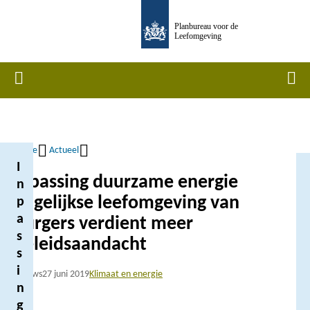
Overslaan
Planbureau voor de
en
Leefomgeving
naar
de
Home
Men
inhoud
gaan
Home
Actueel
I
Kruimelpad
Inpassing duurzame energie
n
dagelijkse leefomgeving van
p
a
burgers verdient meer
s
beleidsaandacht
s
i
Nieuws
27 juni 2019
Klimaat en energie
n
g