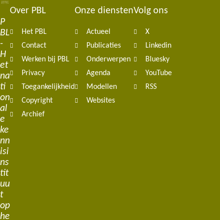
Over PBL
Onze diensten
Volg ons
Footer
P
BL
Het PBL
Actueel
X
navigation
-
Contact
Publicaties
Linkedin
H
Werken bij PBL
Onderwerpen
Bluesky
et
Privacy
Agenda
YouTube
na
ti
Toegankelijkheid
Modellen
RSS
on
Copyright
Websites
al
Archief
e
ke
nn
isi
ns
tit
uu
t
op
he