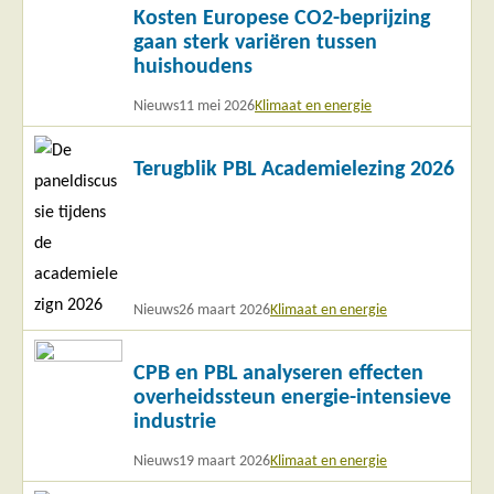
Kosten Europese CO2-beprijzing
meer
gaan sterk variëren tussen
huishoudens
Nieuws
11 mei 2026
Klimaat en energie
Lees
Terugblik PBL Academielezing 2026
meer
Nieuws
26 maart 2026
Klimaat en energie
Lees
CPB en PBL analyseren effecten
meer
overheidssteun energie-intensieve
industrie
Nieuws
19 maart 2026
Klimaat en energie