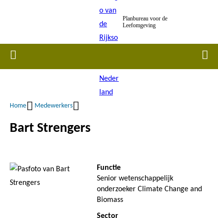
Overslaan
Planbureau voor de
en
Leefomgeving
naar
de
Home
Men
inhoud
gaan
Home
Medewerkers
Kruimelpad
Bart Strengers
Functie
Senior wetenschappelijk
onderzoeker Climate Change and
Biomass
Sector