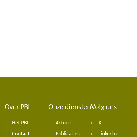
Over PBL
Onze diensten
Volg ons
Foote
Het PBL
Actueel
X
navig
Contact
Publicaties
Linkedin