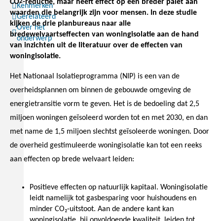
CO
2
-reductie, maar heeft effect op een breder palet aan
Kenmerken
waarden die belangrijk zijn voor mensen. In deze studie
Gerelateerd
kijken de drie planbureaus naar alle
Over het
bredewelvaartseffecten van woningisolatie aan de hand
onderwerp
van inzichten uit de literatuur over de effecten van
woningisolatie.
Het Nationaal Isolatieprogramma (NIP) is een van de
overheidsplannen om binnen de gebouwde omgeving de
energietransitie vorm te geven. Het is de bedoeling dat 2,5
miljoen woningen geïsoleerd worden tot en met 2030, en dan
met name de 1,5 miljoen slechtst geïsoleerde woningen. Door
de overheid gestimuleerde woningisolatie kan tot een reeks
aan effecten op brede welvaart leiden:
Positieve effecten op natuurlijk kapitaal. Woningisolatie
leidt namelijk tot gasbesparing voor huishoudens en
minder CO₂-uitstoot. Aan de andere kant kan
woningisolatie, bij onvoldoende kwaliteit, leiden tot