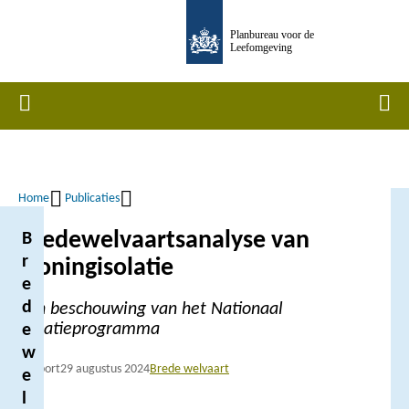
Overslaan
Planbureau voor de
en
Leefomgeving
naar
de
Home
Men
inhoud
gaan
Home
Publicaties
Kruimelpad
Bredewelvaartsanalyse van
B
r
woningisolatie
e
d
Een beschouwing van het Nationaal
Isolatieprogramma
e
w
Rapport
29 augustus 2024
Brede welvaart
e
l