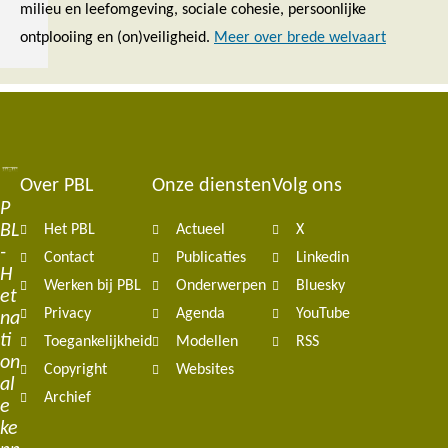
milieu en leefomgeving, sociale cohesie, persoonlijke
ontplooiing en (on)veiligheid.
Meer over brede welvaart
Over PBL
Onze diensten
Volg ons
Footer
P
BL
Het PBL
Actueel
X
navigation
-
Contact
Publicaties
Linkedin
H
Werken bij PBL
Onderwerpen
Bluesky
et
Privacy
Agenda
YouTube
na
ti
Toegankelijkheid
Modellen
RSS
on
Copyright
Websites
al
Archief
e
ke