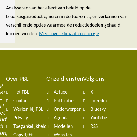
Analyseren van het effect van beleid op de
broeikasgasreductie, nu en in de toekomst, en verkennen van
verschillende opties waarmee de reductiedoelen gehaald
kunnen worden.
Meer over klimaat en energie
Over PBL
Onze diensten
Volg ons
Footer
P
BL
Het PBL
Actueel
X
navigation
-
Contact
Publicaties
Linkedin
H
Werken bij PBL
Onderwerpen
Bluesky
et
Privacy
Agenda
YouTube
na
ti
Toegankelijkheid
Modellen
RSS
on
Copyright
Websites