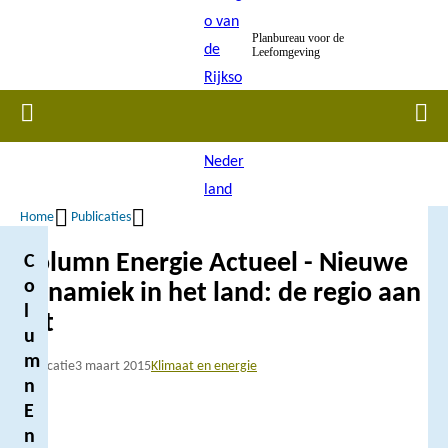
Overslaan
Planbureau voor de
en
Leefomgeving
naar
de
Home
Men
inhoud
gaan
Home
Publicaties
Kruimelpad
Column Energie Actueel - Nieuwe
C
o
dynamiek in het land: de regio aan
l
zet
u
m
Publicatie
3 maart 2015
Klimaat en energie
n
E
n