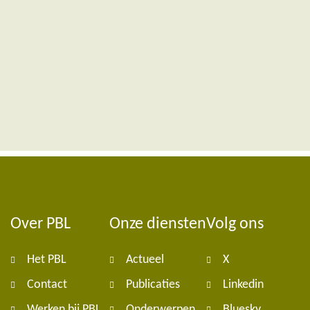
Over PBL
Onze diensten
Volg ons
Foote
Het PBL
Actueel
X
navig
Contact
Publicaties
Linkedin
Werken bij PBL
Onderwerpen
Bluesky