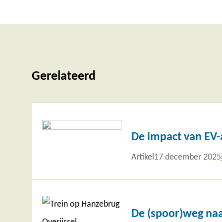
Gerelateerd
Lees
meer
De impact van EV-
Artikel
17 december 2025
Lees
meer
De (spoor)weg na