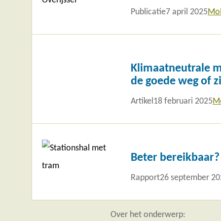
Publicatie
7 april 2025
Mob
Lees
meer
Klimaatneutrale mo
de goede weg of zi
Artikel
18 februari 2025
Mo
Lees
meer
Beter bereikbaar?
Rapport
26 september 20
Over het onderwerp: