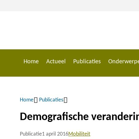
Overslaan
en
naar
de
inhoud
gaan
Home
Actueel
Publicaties
Onderwerp
Main
navigation
Home
Publicaties
Kruimelpad
Demografische veranderin
Publicatie
1 april 2016
Mobiliteit