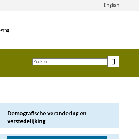
Bekijk
English
de
site
in
eving
het
Engels
Zoeken
op
trefwoord
Demografische verandering en
verstedelijking