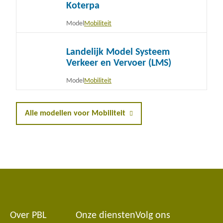
Koterpa
meer
Model
Mobiliteit
Lees
Landelijk Model Systeem
meer
Verkeer en Vervoer (LMS)
Model
Mobiliteit
Alle modellen voor Mobiliteit
Over PBL
Onze diensten
Volg ons
Footer