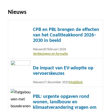
Nieuws
Lees
CPB en PBL brengen de effecten
meer
van het Coalitieakkoord 2026–
2030 in beeld
Nieuws
20 februari 2026
Verkiezingen en formatie
Lees
De impact van EV-adoptie op
meer
vervoerskeuzes
Nieuws
17 december 2025
Mobiliteit
Lees
PBL: urgente opgaven rond
meer
wonen, landbouw en
klimaatverandering vragen om