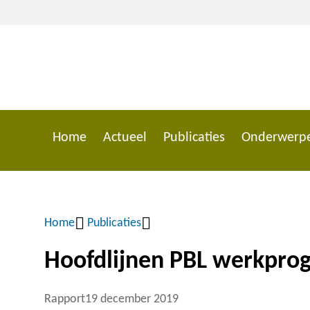
Overslaan
en
naar
de
inhoud
gaan
Home
Actueel
Publicaties
Onderwerp
Main
navigation
Home
Publicaties
Kruimelpad
Hoofdlijnen PBL werkpr
Rapport
19 december 2019