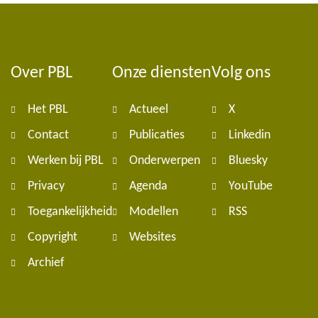
Over PBL
Onze diensten
Volg ons
Foote
Het PBL
Actueel
X
navig
Contact
Publicaties
Linkedin
Werken bij PBL
Onderwerpen
Bluesky
Privacy
Agenda
YouTube
Toegankelijkheid
Modellen
RSS
Copyright
Websites
Archief