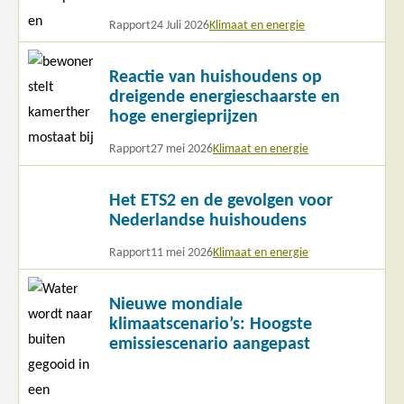
Rapport
24 Juli 2026
Klimaat en energie
Lees
Reactie van huishoudens op
meer
dreigende energieschaarste en
hoge energieprijzen
Rapport
27 mei 2026
Klimaat en energie
Lees
Het ETS2 en de gevolgen voor
meer
Nederlandse huishoudens
Rapport
11 mei 2026
Klimaat en energie
Lees
Nieuwe mondiale
meer
klimaatscenario’s: Hoogste
emissiescenario aangepast