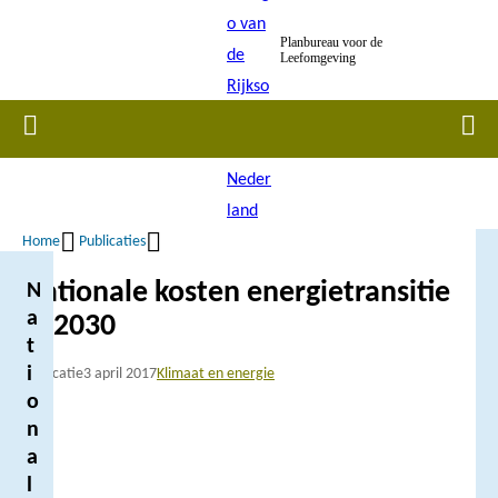
Overslaan
Planbureau voor de
en
Leefomgeving
naar
de
Home
Men
inhoud
gaan
Home
Publicaties
Kruimelpad
Nationale kosten energietransitie
N
a
in 2030
t
i
Publicatie
3 april 2017
Klimaat en energie
o
n
a
l