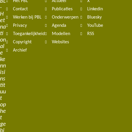
BL
Het PBL
Actueel
X
navigation
-
Contact
Publicaties
Linkedin
H
Werken bij PBL
Onderwerpen
Bluesky
et
Privacy
Agenda
YouTube
na
ti
Toegankelijkheid
Modellen
RSS
on
Copyright
Websites
al
Archief
e
ke
nn
isi
ns
tit
uu
t
op
he
t
ge
bi