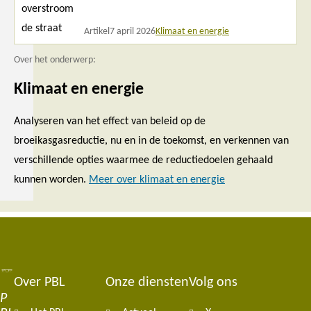
Artikel
7 april 2026
Klimaat en energie
Over het onderwerp:
Klimaat en energie
Analyseren van het effect van beleid op de
broeikasgasreductie, nu en in de toekomst, en verkennen van
verschillende opties waarmee de reductiedoelen gehaald
kunnen worden.
Meer over klimaat en energie
Over PBL
Onze diensten
Volg ons
Footer
P