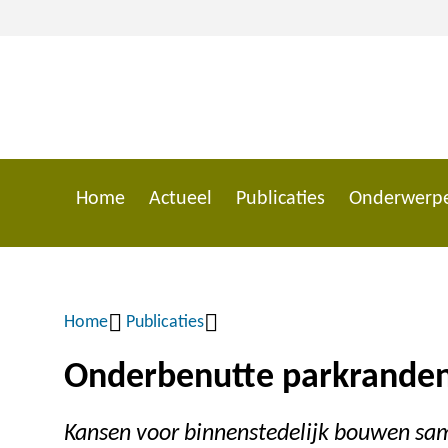
Overslaan
en
naar
de
inhoud
gaan
Home
Actueel
Publicaties
Onderwerp
Main
navigation
Home
Publicaties
Kruimelpad
Onderbenutte parkranden
Kansen voor binnenstedelijk bouwen sa