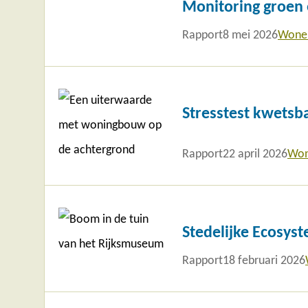
Monitoring groen
Rapport
8 mei 2026
Wonen
Lees
meer
Stresstest kwetsb
Rapport
22 april 2026
Won
Lees
meer
Stedelijke Ecosys
Rapport
18 februari 2026
Lees