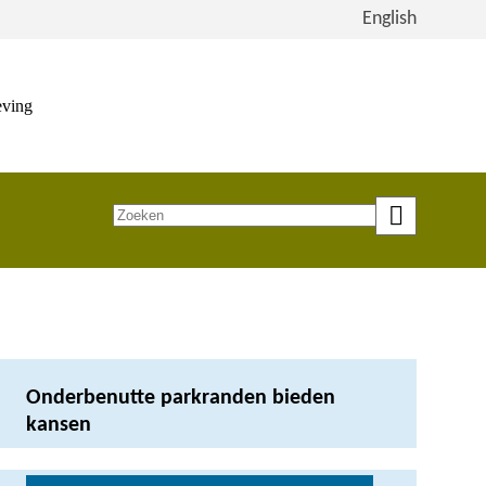
Bekijk
English
de
site
in
eving
het
Engels
Zoeken
op
trefwoord
Onderbenutte parkranden bieden
kansen