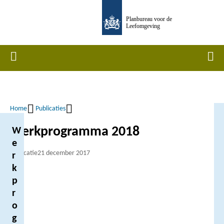
Overslaan
Planbureau voor de
en
Leefomgeving
naar
de
Home
Men
inhoud
gaan
Home
Publicaties
Kruimelpad
Werkprogramma 2018
W
e
Publicatie
21 december 2017
r
k
p
r
o
g